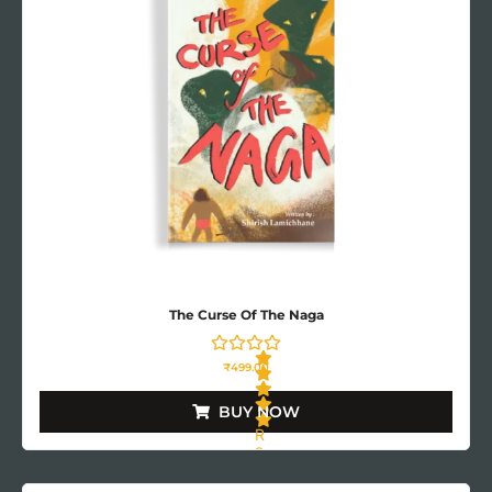
The Curse Of The Naga
₹
499.00
BUY NOW
R
a
t
e