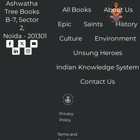
Ashwatha
All Books
About Us
Tree Books
B-7, Sector
Epic
Saints
History
2,
Noida - 201301
Culture
Environment
F
I
X
I
Y
a
c
-
c
o
c
o
t
o
u
Unsung Heroes
e
n
w
n
t
b
-
i
-
u
o
l
t
i
b
o
i
t
n
e
Indian Knowledge System
k
n
e
s
-
k
r
t
f
e
a
Contact Us
d
g
i
r
n
a
m
-
1
Privacy
Policy
Terms and